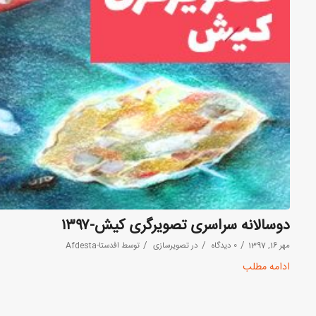
دوسالانه سراسری تصویرگری کیش-۱۳۹۷
/
/
/
مهر 16, 1397
0 دیدگاه
در
تصویرسازی
توسط
افدستا-Afdesta
ادامه مطلب