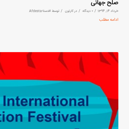
صلح جهانی
/
/
/
خرداد 14, 1394
0 دیدگاه
در
کارتون
توسط
افدستا-Afdesta
ادامه مطلب