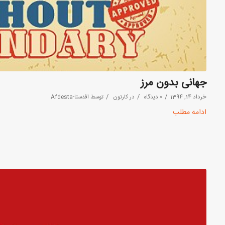
جهانی بدون مرز
/
/
/
خرداد 14, 1394
0 دیدگاه
در
کارتون
توسط
افدستا-Afdesta
ادامه مطلب