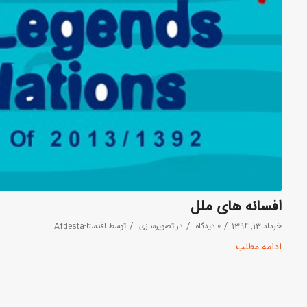
افسانه های ملل
/
/
/
خرداد 13, 1394
0 دیدگاه
در
تصویرسازی
توسط
افدستا-Afdesta
ادامه مطلب