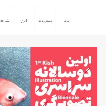
خانه
جشنواره ها
گالری
نشر افدس