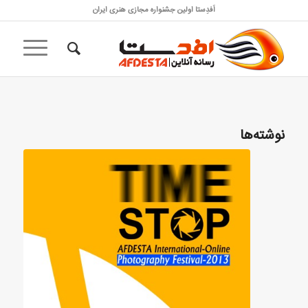
اَفدِستا اولین جشنواره مجازی هنری ایران
نوشته‌ها