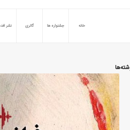
خانه
جشنواره ها
گالری
نشر افدس
شته‌ها