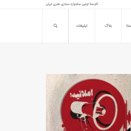
اَفدِستا اولین جشنواره مجازی هنری ایران
تا
بلاگ
تبلیغات