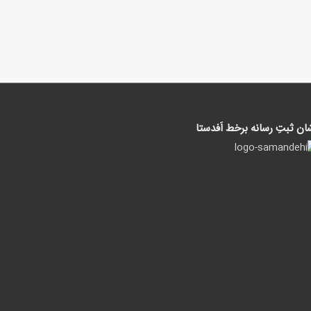
ان ثبتِ رسانه برخط اَفدستا