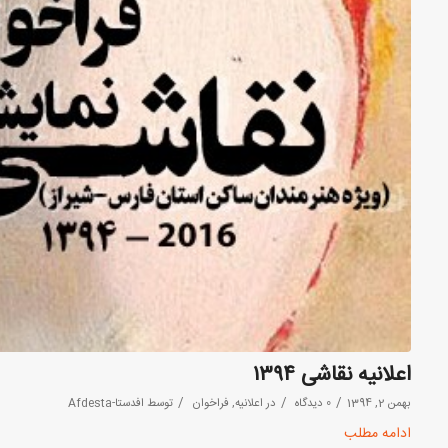
اعلانیه نقاشی ۱۳۹۴
/
/
/
بهمن 2, 1394
0 دیدگاه
در
اعلانیه
,
فراخوان
توسط
افدستا-Afdesta
ادامه مطلب