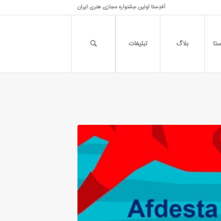
اَفدِستا اولین جشنواره مجازی هنری ایران
تا
بلاگ
تبلیغات