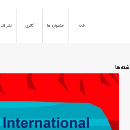
خانه
جشنواره ها
گالری
نشر افدس
شته‌ها