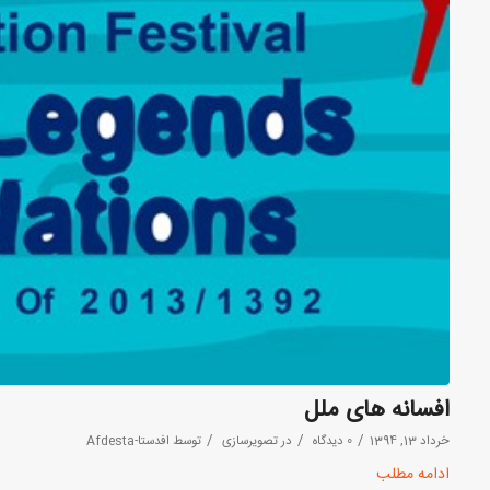
افسانه های ملل
/
/
/
خرداد 13, 1394
0 دیدگاه
در
تصویرسازی
توسط
افدستا-Afdesta
ادامه مطلب