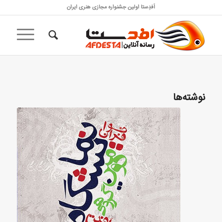
اَفدِستا اولین جشنواره مجازی هنری ایران
نوشته‌ها