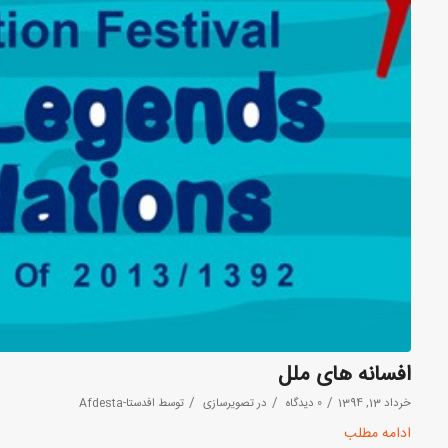
افسانه های ملل
/
/
/
خرداد 13, 1394
0 دیدگاه
در
تصویرسازی
توسط
افدستا-Afdesta
ادامه مطلب