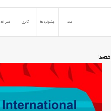
خانه
جشنواره ها
گالری
نشر افدس
شته‌ها