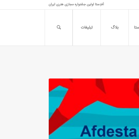
اَفدِستا اولین جشنواره مجازی هنری ایران
تا
بلاگ
تبلیغات