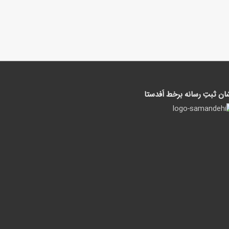
ان ثبتِ رسانه برخط اَفدستا