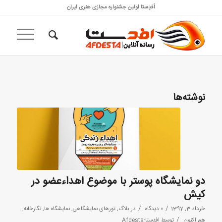
اَفدِستا اولین جشنواره مجازی هنری ایران
نوشته‌ها
دو نمایشگاه پوستر با موضوع اهداء‌عضو در
کیش
/
/
خرداد 3, 1397
0 دیدگاه
در
بلاگ
,
تورهای نمایشگاهی
,
نمایشگاه ها
,
نگارخانه
,
/
هم اکنون
توسط
افدستا-Afdesta