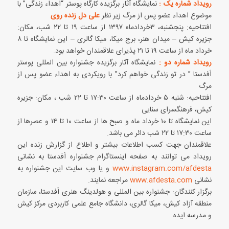
رویداد شماره یک :
نمایشگاه آثار برگزیده کارگاه پوستر “اهداء زندگی” با
موضوع اهداء عضو پس از مرگ زیر نظر
علی دل زنده روی
افتتاحیه: پنجشنبه، ۳خردادماه ۱۳۹۷ از ساعت ۱۹ تا ۲۲ شب، مکان:
جزیره کیش – میدان هنر، برج میکا، میکا گالری – این نمایشگاه تا ۸
خرداد ماه از ساعت ۱۹ تا ۲۱ پذیرای علاقمندان خواهد بود.
رویداد شماره دو :
نمایشگاه آثار برگزیده جشنواره بین المللی پوستر
اَفدستا ” در تو زندگی خواهم کرد” با رویکردی به اهداء عضو پس از
مرگ
افتتاحیه: شنبه ۵ خردادماه از ساعت ۱۷:۳۰ تا ۲۲ شب ، مکان: جزیره
کیش، فرهنگسرای سنایی
این نمایشگاه تا ۱۰ خرداد ماه و صبح ها از ساعت ۱۰ تا ۱۴ و عصرها از
ساعت ۱۷:۳۰ تا ۲۲ شب دائر می باشد.
علاقمندان جهت کسب اطلاعات بیشتر و اطلاع از گزارش زنده این
رویداد می توانند به صفحه اینستاگرام جشنواره اَفدستا به نشانی
www.instagram.com/afdesta
و یا وب سایت این جشنواره به
نشانی
www.afdesta.com
مراجعه نمایند.
برگزار کنندگان: جشنواره بین المللی و هولدینگ هنری اَفدستا، سازمان
منطقه آزاد کیش، میکا گالری، دانشگاه جامع علمی کاربردی مرکز کیش
و مدرسه ایده