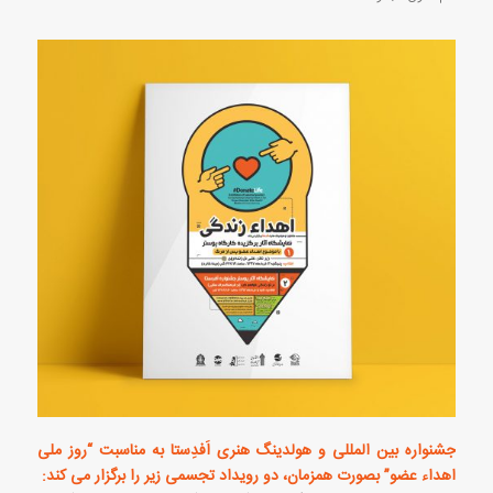
جشنواره بین المللی و هولدینگ هنری اَفدِستا به مناسبت “روز ملی
اهداء عضو” بصورت همزمان، دو رویداد تجسمی زیر را برگزار می کند: