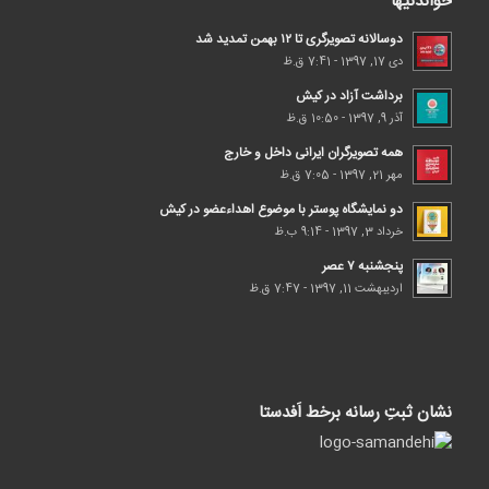
خواندنیها
دوسالانه تصویرگری تا ۱۲ بهمن تمدید شد
دی 17, 1397 - 7:41 ق.ظ
برداشت آزاد در کیش
آذر 9, 1397 - 10:50 ق.ظ
همه تصویرگران ایرانی داخل و خارج
مهر 21, 1397 - 7:05 ق.ظ
دو نمایشگاه پوستر با موضوع اهداء‌عضو در کیش
خرداد 3, 1397 - 9:14 ب.ظ
پنجشنبه ۷ عصر
اردیبهشت 11, 1397 - 7:47 ق.ظ
نشان ثبتِ رسانه برخط اَفدستا