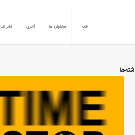
خانه
جشنواره ها
گالری
نشر افدس
شته‌ها