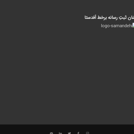
ان ثبتِ رسانه برخط اَفدستا