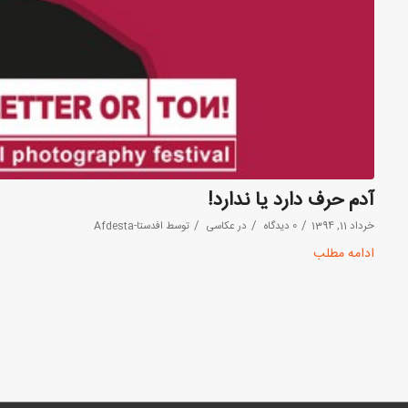
آدم حرف دارد یا ندارد!
/
/
/
خرداد 11, 1394
0 دیدگاه
در
عکاسی
توسط
افدستا-Afdesta
ادامه مطلب