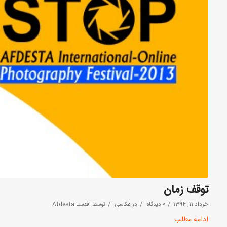
توقف زمان
/
/
/
خرداد 11, 1394
0 دیدگاه
در
عکاسی
توسط
افدستا-Afdesta
ادامه مطلب