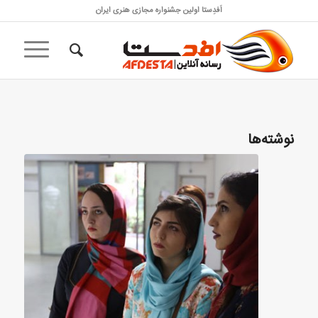
اَفدِستا اولین جشنواره مجازی هنری ایران
نوشته‌ها