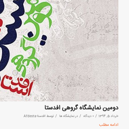
دومین نمایشگاه گروهی افدستا
/
/
/
خرداد 5, 1394
0 دیدگاه
در
نمایشگاه ها
توسط
افدستا-Afdesta
ادامه مطلب