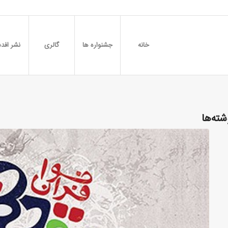
خانه
جشنواره ها
گالری
نشر افدس
شته‌ها