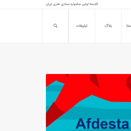
اَفدِستا اولین جشنواره مجازی هنری ایران
تا
بلاگ
تبلیغات