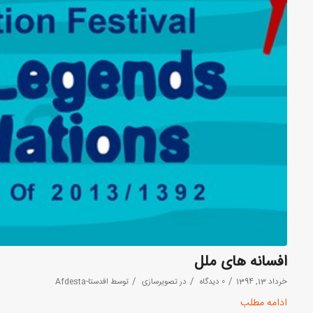
افسانه های ملل
/
/
/
خرداد 13, 1394
0 دیدگاه
در
تصویرسازی
توسط
افدستا-Afdesta
ادامه مطلب