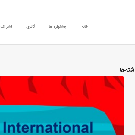
خانه
جشنواره ها
گالری
نشر افدس
شته‌ها