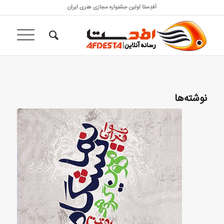
اَفدِستا اولین جشنواره مجازی هنری ایران
نوشته‌ها