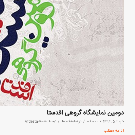
دومین نمایشگاه گروهی افدستا
/
/
/
خرداد 5, 1394
0 دیدگاه
در
نمایشگاه ها
توسط
افدستا-Afdesta
ادامه مطلب