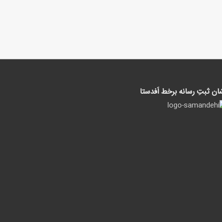
ان ثبتِ رسانه برخط اَفدستا