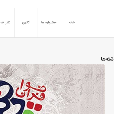
خانه
جشنواره ها
گالری
نشر افدس
شته‌ها