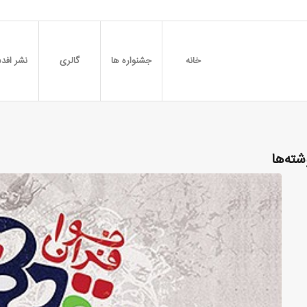
خانه
جشنواره ها
گالری
نشر افدس
شته‌ها