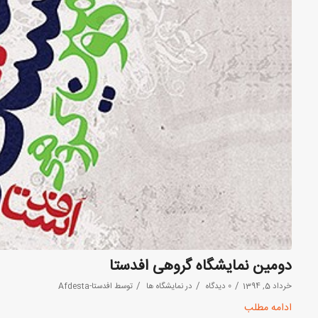
دومین نمایشگاه گروهی افدستا
/
/
/
خرداد 5, 1394
0 دیدگاه
در
نمایشگاه ها
توسط
افدستا-Afdesta
ادامه مطلب