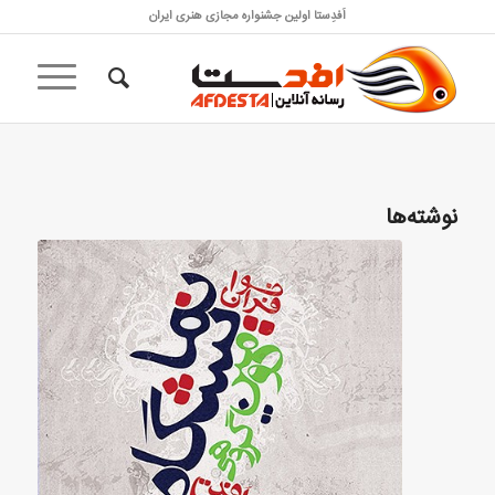
اَفدِستا اولین جشنواره مجازی هنری ایران
نوشته‌ها