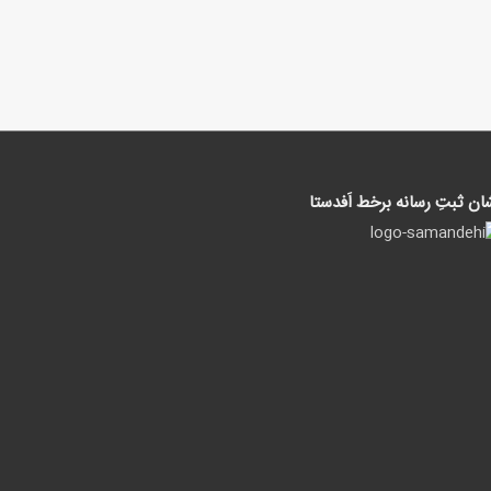
ان ثبتِ رسانه برخط اَفدستا