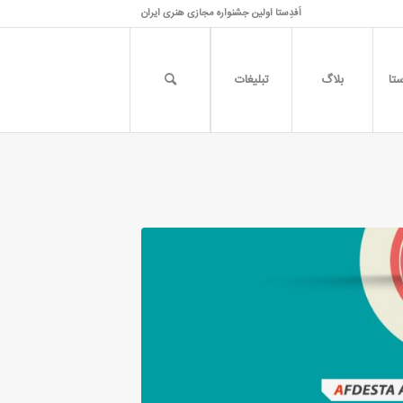
اَفدِستا اولین جشنواره مجازی هنری ایران
تا
بلاگ
تبلیغات