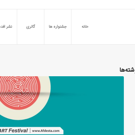
خانه
جشنواره ها
گالری
نشر افدس
شته‌ها