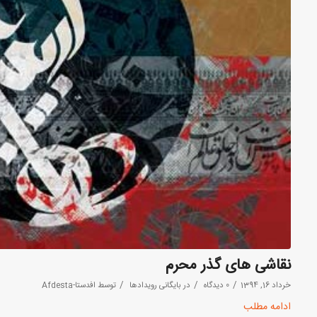
نقاشی های گذر محرم
/
/
/
خرداد 16, 1394
0 دیدگاه
در
بایگانی رویدادها
توسط
افدستا-Afdesta
ادامه مطلب