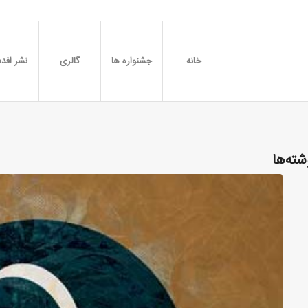
خانه
جشنواره ها
گالری
نشر افدس
شته‌ها