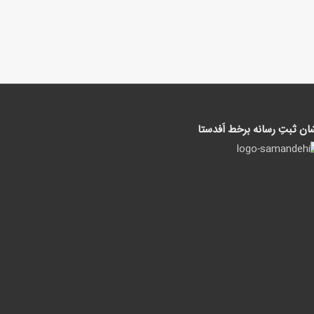
ان ثبتِ رسانه برخط اَفدستا