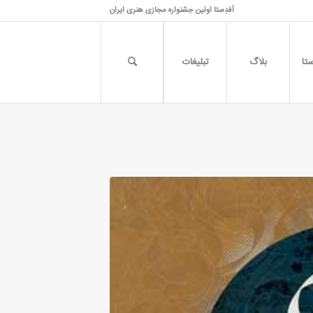
اَفدِستا اولین جشنواره مجازی هنری ایران
تا
بلاگ
تبلیغات