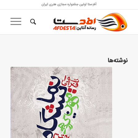
اَفدِستا اولین جشنواره مجازی هنری ایران
نوشته‌ها