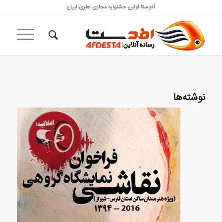
اَفدِستا اولین جشنواره مجازی هنری ایران
نوشته‌ها