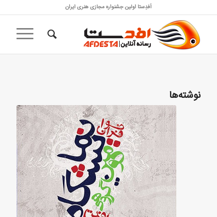
اَفدِستا اولین جشنواره مجازی هنری ایران
نوشته‌ها