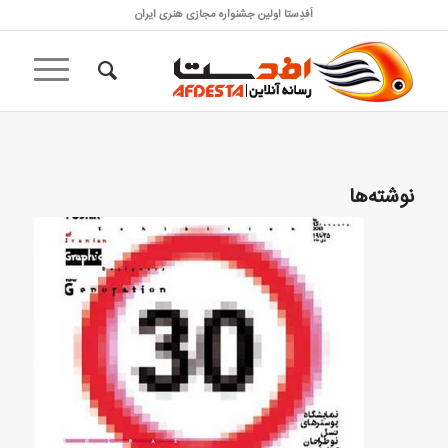
اَفدِستا اولین جشنواره مجازی هنری ایران
نوشته‌ها