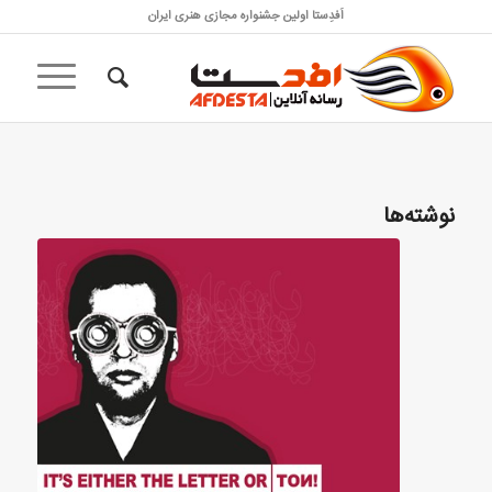
اَفدِستا اولین جشنواره مجازی هنری ایران
نوشته‌ها