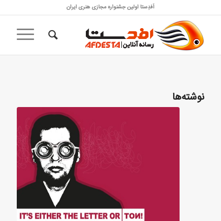
اَفدِستا اولین جشنواره مجازی هنری ایران
نوشته‌ها