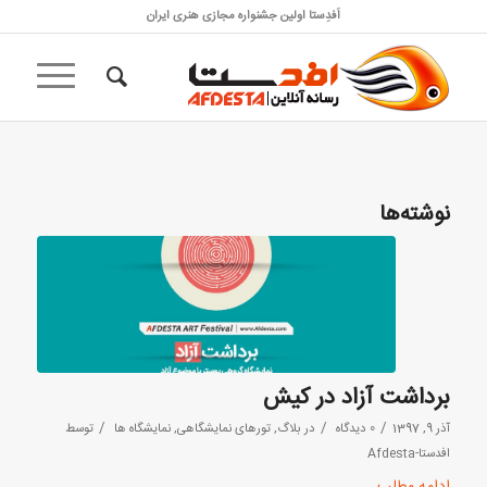
اَفدِستا اولین جشنواره مجازی هنری ایران
نوشته‌ها
برداشت آزاد در کیش
/
/
/
آذر 9, 1397
0 دیدگاه
در
بلاگ
,
تورهای نمایشگاهی
,
نمایشگاه ها
توسط
افدستا-Afdesta
ادامه مطلب