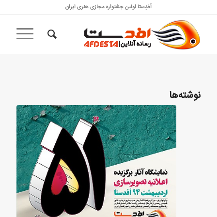
اَفدِستا اولین جشنواره مجازی هنری ایران
نوشته‌ها