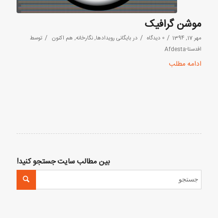
موشن گرافیک
/
/
/
مهر 17, 1394
0 دیدگاه
در
بایگانی رویدادها
,
نگارخانه
,
هم اکنون
توسط
افدستا-Afdesta
ادامه مطلب
بین مطالب سایت جستجو کنید!