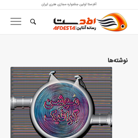
اَفدِستا اولین جشنواره مجازی هنری ایران
نوشته‌ها