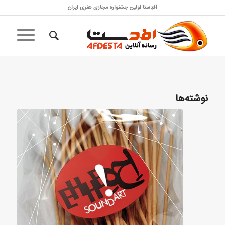
اَفدِستا اولین جشنواره مجازی هنری ایران
نوشته‌ها