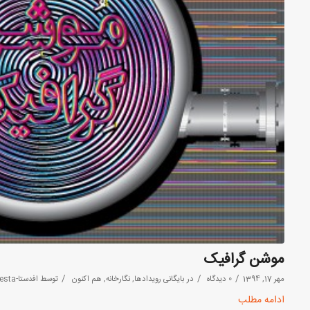
موشن گرافیک
/
/
/
مهر 17, 1394
0 دیدگاه
در
بایگانی رویدادها
,
نگارخانه
,
هم اکنون
توسط
افدستا-Afdesta
ادامه مطلب