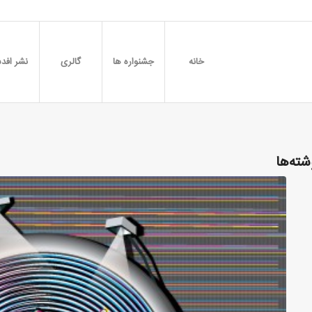
خانه
جشنواره ها
گالری
نشر افدس
شته‌ها