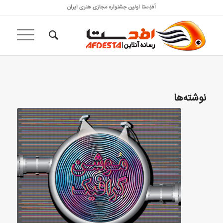
اَفدِستا اولین جشنواره مجازی هنری ایران
نوشته‌ها