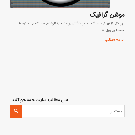
موشن گرافیک
/
/
/
مهر 17, 1394
0 دیدگاه
در
بایگانی رویدادها
,
نگارخانه
,
هم اکنون
توسط
افدستا-Afdesta
ادامه مطلب
بین مطالب سایت جستجو کنید!