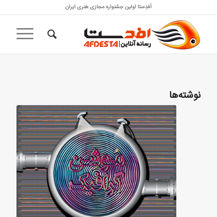
اَفدِستا اولین جشنواره مجازی هنری ایران
نوشته‌ها