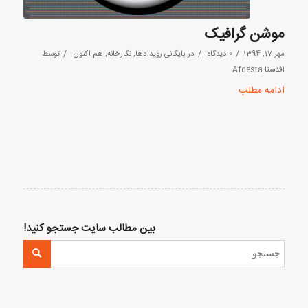
موشن گرافیک
/
/
/
مهر 17, 1394
0 دیدگاه
در
بایگانی رویدادها
,
نگارخانه
,
هم اکنون
توسط
افدستا-Afdesta
ادامه مطلب
بین مطالب سایت جستجو کنید!