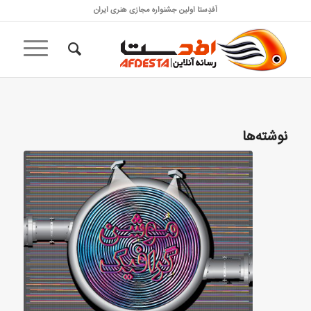
اَفدِستا اولین جشنواره مجازی هنری ایران
نوشته‌ها