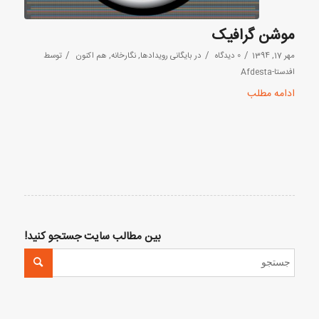
موشن گرافیک
/
/
/
مهر 17, 1394
0 دیدگاه
در
بایگانی رویدادها
,
نگارخانه
,
هم اکنون
توسط
افدستا-Afdesta
ادامه مطلب
بین مطالب سایت جستجو کنید!