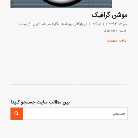
موشن گرافیک
/
/
/
مهر 17, 1394
0 دیدگاه
در
بایگانی رویدادها
,
نگارخانه
,
هم اکنون
توسط
افدستا-Afdesta
ادامه مطلب
بین مطالب سایت جستجو کنید!