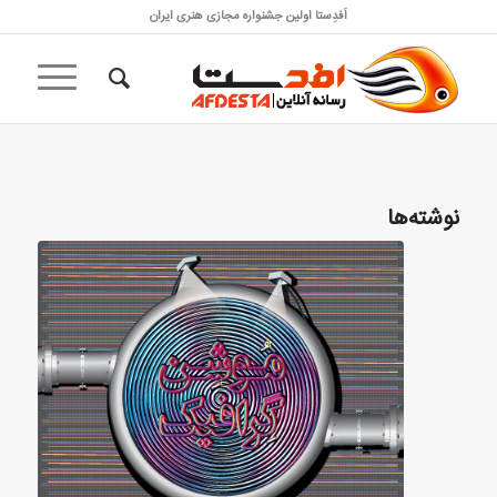
اَفدِستا اولین جشنواره مجازی هنری ایران
نوشته‌ها