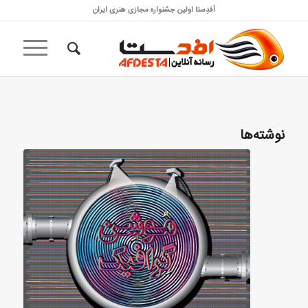
اَفدِستا اولین جشنواره مجازی هنری ایران
نوشته‌ها