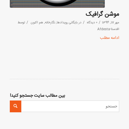
موشن گرافیک
/
/
/
مهر 17, 1394
0 دیدگاه
در
بایگانی رویدادها
,
نگارخانه
,
هم اکنون
توسط
افدستا-Afdesta
ادامه مطلب
بین مطالب سایت جستجو کنید!