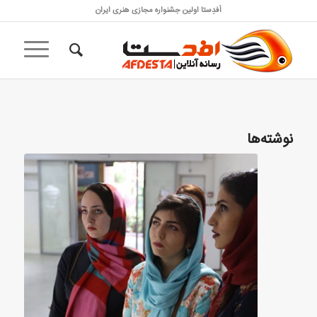
اَفدِستا اولین جشنواره مجازی هنری ایران
نوشته‌ها