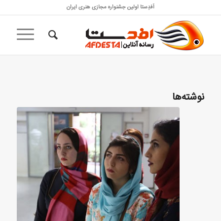
اَفدِستا اولین جشنواره مجازی هنری ایران
نوشته‌ها