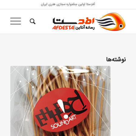
اَفدِستا اولین جشنواره مجازی هنری ایران
نوشته‌ها