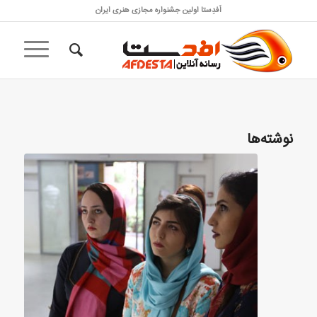
اَفدِستا اولین جشنواره مجازی هنری ایران
نوشته‌ها