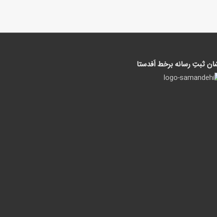
ان ثبتِ رسانه برخط اَفدستا