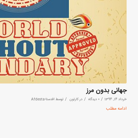
جهانی بدون مرز
/
/
/
خرداد 14, 1394
0 دیدگاه
در
کارتون
توسط
افدستا-Afdesta
ادامه مطلب