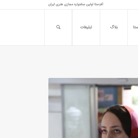
اَفدِستا اولین جشنواره مجازی هنری ایران
تا
بلاگ
تبلیغات