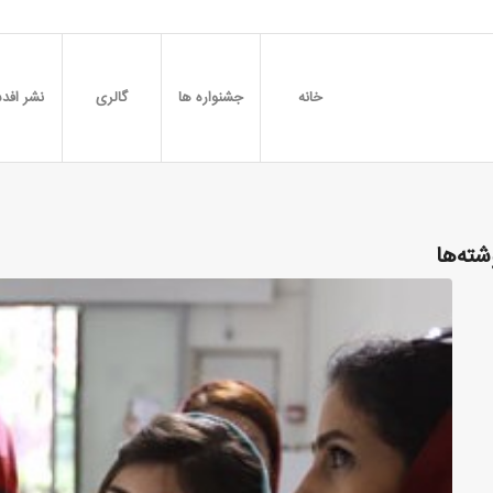
خانه
جشنواره ها
گالری
نشر افدس
شته‌ها