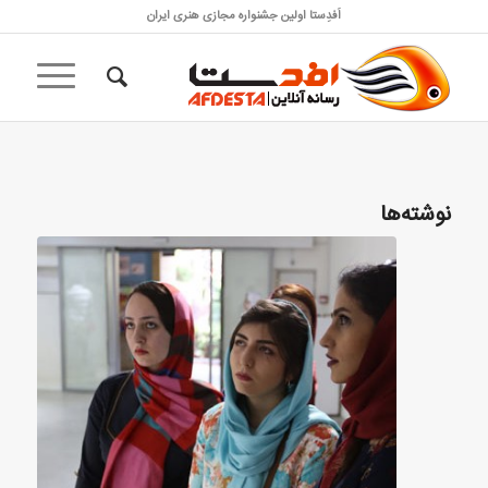
اَفدِستا اولین جشنواره مجازی هنری ایران
نوشته‌ها