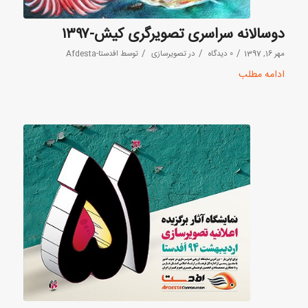
دوسالانه سراسری تصویرگری کیش-۱۳۹۷
/
/
/
مهر 16, 1397
0 دیدگاه
در
تصویرسازی
توسط
افدستا-Afdesta
ادامه مطلب