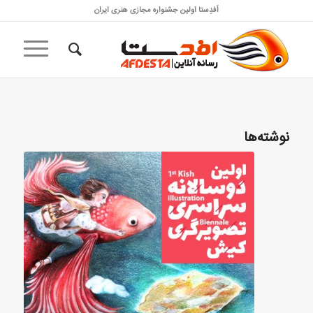
اَفدِستا اولین جشنواره مجازی هنری ایران
نوشته‌ها