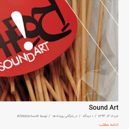
Sound Art
/
/
/
خرداد 16, 1394
0 دیدگاه
در
بایگانی رویدادها
توسط
افدستا-Afdesta
ادامه مطلب