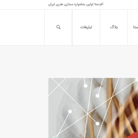
اَفدِستا اولین جشنواره مجازی هنری ایران
تا
بلاگ
تبلیغات