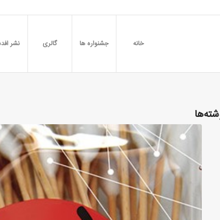
خانه
جشنواره ها
گالری
نشر افدس
شته‌ها