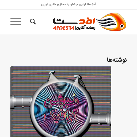
اَفدِستا اولین جشنواره مجازی هنری ایران
نوشته‌ها