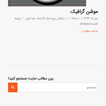
موشن گرافیک
/
/
/
مهر 17, 1394
0 دیدگاه
در
بایگانی رویدادها
,
نگارخانه
,
هم اکنون
توسط
افدستا-Afdesta
ادامه مطلب
بین مطالب سایت جستجو کنید!