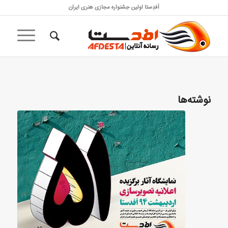
اَفدِستا اولین جشنواره مجازی هنری ایران
نوشته‌ها