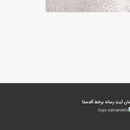
ان ثبتِ رسانه برخط اَفدستا