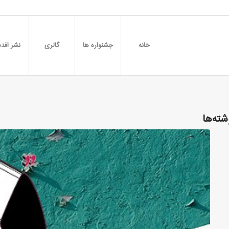
خانه
جشنواره ها
گالری
نشر افدس
شته‌ها