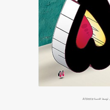
توسط
افدستا-Afdesta