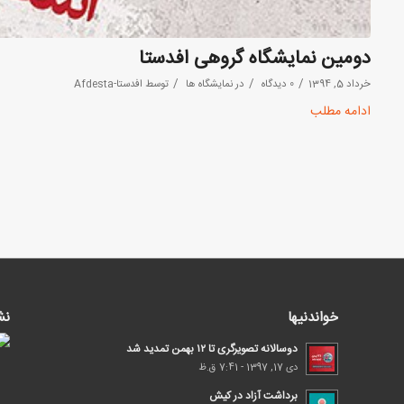
دومین نمایشگاه گروهی افدستا
/
/
/
خرداد 5, 1394
0 دیدگاه
در
نمایشگاه ها
توسط
افدستا-Afdesta
ادامه مطلب
خواندنیها
نش
دوسالانه تصویرگری تا ۱۲ بهمن تمدید شد
دی 17, 1397 - 7:41 ق.ظ
برداشت آزاد در کیش