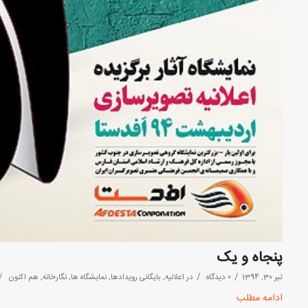
پنجاه و یک
/
/
/
تیر 30, 1394
0 دیدگاه
در
اعلانیه
,
بایگانی رویدادها
,
نمایشگاه ها
,
نگارخانه
,
هم اکنون
ادامه مطلب