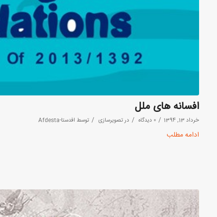
افسانه های ملل
/
/
/
خرداد 13, 1394
0 دیدگاه
در
تصویرسازی
توسط
افدستا-Afdesta
ادامه مطلب