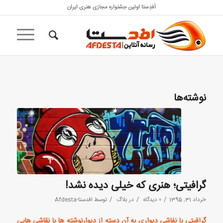
اَفدِستا اولین جشنواره مجازی هنری ایران
نوشته‌ها
گرافیتی؛ هنری که خیلی دیده نشد!
/
/
/
خرداد 31, 1395
0 دیدگاه
در
بلاگ
توسط
افدستا-Afdesta
گرافیتی یا نفاشی دیواری به آن دسته از دیوارنوشته ها یا نقاشی هایی