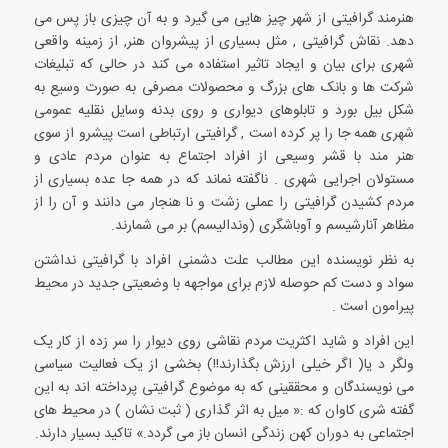
هنرمند گرافیتی از شهر چیز هایی می گیرد و به آن چیزی باز پس می
دهد. نقاش گرافیتی , مثل بسیاری از پیشروان هنر, از زمینه واقعی
شهری برای بیان و ایجاد تاثیر استفاده می کند در حالی که تبلیغات
شرکت ها و بانک های بزرگ و محصولات مصرفی به صورت وسیع به
شکل بیل بورد و تابلوهای دیواری و روی بدنه وسایل نقلیه عمومی
شهری همه جا را پر کرده است , گرافیتی ارتباطی است پیشرو از سوی
هنر مند با قشر وسیعی از افراد اجتماع به عنوان مردم عادی و
مستولان اجرایی شهری . ناگفته نماند که در همه جا عده بسیاری از
مردم کشیدن گرافیتی را عملی زشت و نا هنجار می دانند و آن را از
مظاهر آنارشیسم و آوباشگری (وندالیسم) بر می شمارند.
به نظر نویسنده این مطالب علت دشمنی افراد با گرافیتی نداشتن
سواد و دست کم حوصله لازم برای مواجهه با وضعیتی جدید در محیط
پیرامون است .
این افراد و شاید اکثریت مردم نقاشی روی دیوار را سر زده از کار یک
ولگر د یا( اگر خیلی ارزش بگذارند!!) بخشی از یک فعالیت سیاسی
می نویسندگان و محققینی که به موضوع گرافیتی پرداخته اند به این
گفته شری کاوان که :« میل به اثر گذاری ( ثبت نشان ) در محیط های
اجتماعی به دوران کهن زندگی انسان باز می گردد.» تاکید بسیار دارند.