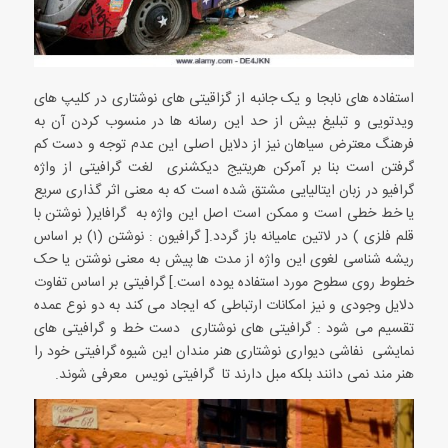
استفاده های نابجا و یک جانبه از گزاقیتی های نوشتاری در کلیپ های
ویدتویی و تبلیغ بیش از حد این رسانه ها در منسوب کردن آن به
فرهنگ معترض سیاهان نیز از دلایل اصلی این عدم توجه و دست کم
گرفتن است بنا بر آمرکن هریتیج دیکشنری  لغت گرافیتی از واژه
گرافیو در زبان ایتالیایی مشتق شده است که به معنی اثر گذاری سریع
یا خط خطی است و ممکن است اصل این واژه به  گرافایر( نوشتن با
قلم فلزی ) در لاتین عامیانه باز گردد.[ گرافیون : نوشتن (۱) بر اساس
ریشه شناسی لغوی این واژه از مدت ها پیش به معنی نوشتن یا حک
خطوط روی سطوح مورد استفاده یوده است.] گرافیتی بر اساس تفاوت
دلایل وجودی و نیز امکانات ارتباطی که ایجاد می کند به دو نوع عمده
تقسیم می شود : گرافیتی های نوشتاری  دست خط و گرافیتی های
نمایشی  نفاشی دیواری نوشتاری هنر مندان این شیوه گرافیتی خود را
هنر مند نمی دانند بلکه مبل دارند تا  گرافیتی نویس  معرفی شوند.