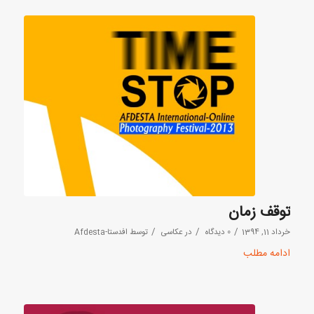
توقف زمان
/
/
/
خرداد 11, 1394
0 دیدگاه
در
عکاسی
توسط
افدستا-Afdesta
ادامه مطلب