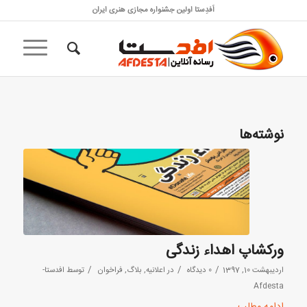
اَفدِستا اولین جشنواره مجازی هنری ایران
نوشته‌ها
ورکشاپ اهداء زندگی
/
/
/
اردیبهشت 10, 1397
0 دیدگاه
در
اعلانیه
,
بلاگ
,
فراخوان
توسط
افدستا-
Afdesta
ادامه مطلب