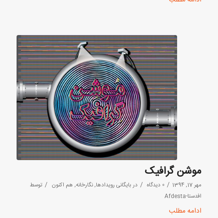
موشن گرافیک
/
/
/
مهر 17, 1394
0 دیدگاه
در
بایگانی رویدادها
,
نگارخانه
,
هم اکنون
توسط
افدستا-Afdesta
ادامه مطلب