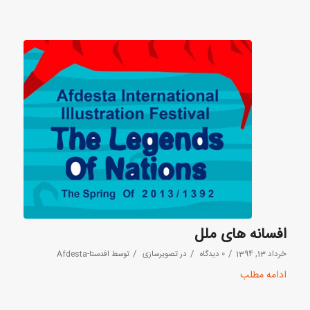
افسانه های ملل
/
/
/
خرداد 13, 1394
0 دیدگاه
در
تصویرسازی
توسط
افدستا-Afdesta
ادامه مطلب