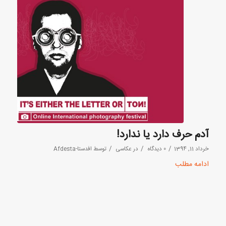
آدم حرف دارد یا ندارد!
/
/
/
خرداد 11, 1394
0 دیدگاه
در
عکاسی
توسط
افدستا-Afdesta
ادامه مطلب