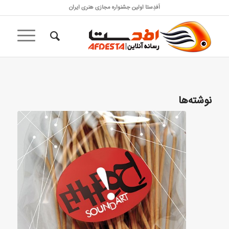
اَفدِستا اولین جشنواره مجازی هنری ایران
نوشته‌ها