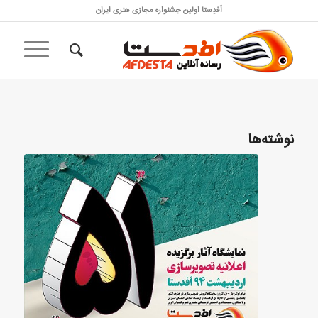
اَفدِستا اولین جشنواره مجازی هنری ایران
نوشته‌ها