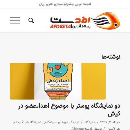
اَفدِستا اولین جشنواره مجازی هنری ایران
نوشته‌ها
دو نمایشگاه پوستر با موضوع اهداء‌عضو در
کیش
/
/
خرداد 3, 1397
0 دیدگاه
در
بلاگ
,
تورهای نمایشگاهی
,
نمایشگاه ها
,
نگارخانه
,
/
هم اکنون
توسط
افدستا-Afdesta