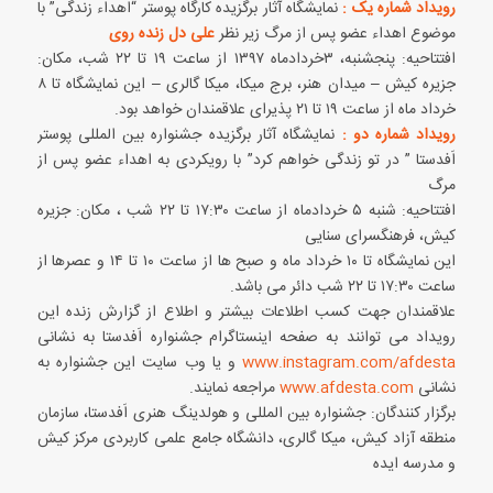
رویداد شماره یک :
نمایشگاه آثار برگزیده کارگاه پوستر “اهداء زندگی” با
موضوع اهداء عضو پس از مرگ زیر نظر
علی دل زنده روی
افتتاحیه: پنجشنبه، ۳خردادماه ۱۳۹۷ از ساعت ۱۹ تا ۲۲ شب، مکان:
جزیره کیش – میدان هنر، برج میکا، میکا گالری – این نمایشگاه تا ۸
خرداد ماه از ساعت ۱۹ تا ۲۱ پذیرای علاقمندان خواهد بود.
رویداد شماره دو :
نمایشگاه آثار برگزیده جشنواره بین المللی پوستر
اَفدستا ” در تو زندگی خواهم کرد” با رویکردی به اهداء عضو پس از
مرگ
افتتاحیه: شنبه ۵ خردادماه از ساعت ۱۷:۳۰ تا ۲۲ شب ، مکان: جزیره
کیش، فرهنگسرای سنایی
این نمایشگاه تا ۱۰ خرداد ماه و صبح ها از ساعت ۱۰ تا ۱۴ و عصرها از
ساعت ۱۷:۳۰ تا ۲۲ شب دائر می باشد.
علاقمندان جهت کسب اطلاعات بیشتر و اطلاع از گزارش زنده این
رویداد می توانند به صفحه اینستاگرام جشنواره اَفدستا به نشانی
www.instagram.com/afdesta
و یا وب سایت این جشنواره به
نشانی
www.afdesta.com
مراجعه نمایند.
برگزار کنندگان: جشنواره بین المللی و هولدینگ هنری اَفدستا، سازمان
منطقه آزاد کیش، میکا گالری، دانشگاه جامع علمی کاربردی مرکز کیش
و مدرسه ایده