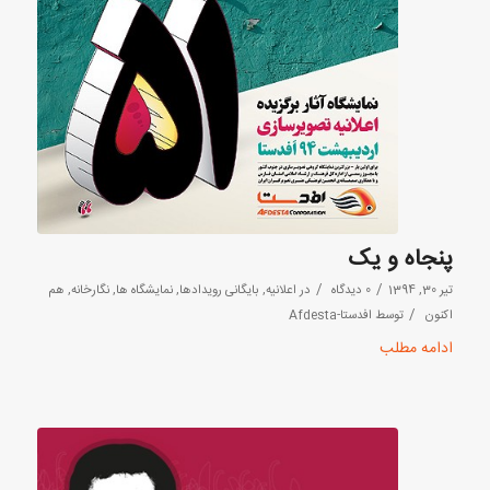
پنجاه و یک
/
/
تیر 30, 1394
0 دیدگاه
در
اعلانیه
,
بایگانی رویدادها
,
نمایشگاه ها
,
نگارخانه
,
هم
/
اکنون
توسط
افدستا-Afdesta
ادامه مطلب