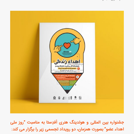
جشنواره بین المللی و هولدینگ هنری اَفدِستا به مناسبت “روز ملی
اهداء عضو” بصورت همزمان، دو رویداد تجسمی زیر را برگزار می کند: