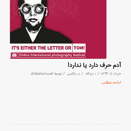
آدم حرف دارد یا ندارد!
/
/
/
خرداد 11, 1394
0 دیدگاه
در
عکاسی
توسط
افدستا-Afdesta
ادامه مطلب