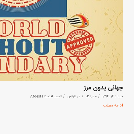
جهانی بدون مرز
/
/
/
خرداد 14, 1394
0 دیدگاه
در
کارتون
توسط
افدستا-Afdesta
ادامه مطلب