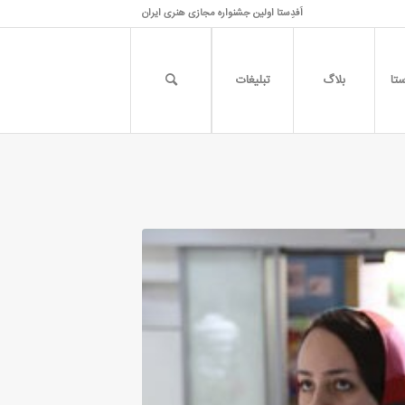
اَفدِستا اولین جشنواره مجازی هنری ایران
تا
بلاگ
تبلیغات