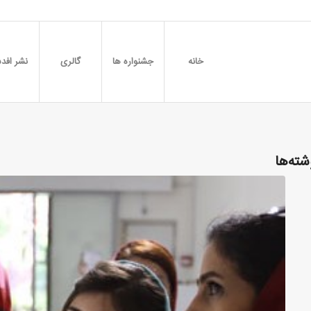
خانه
جشنواره ها
گالری
نشر افدس
شته‌ها